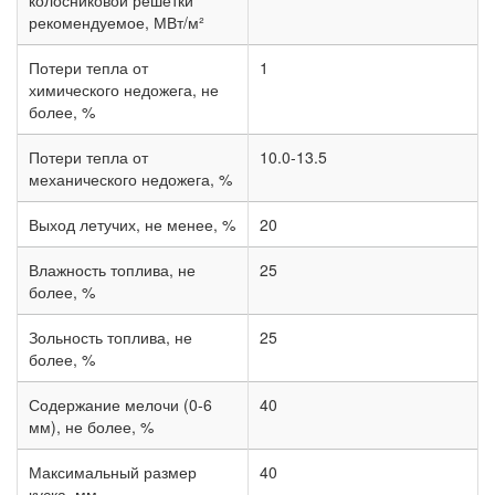
колосниковой решетки
рекомендуемое, МВт/м²
Потери тепла от
1
химического недожега, не
более, %
Потери тепла от
10.0-13.5
механического недожега, %
Выход летучих, не менее, %
20
Влажность топлива, не
25
более, %
Зольность топлива, не
25
более, %
Содержание мелочи (0-6
40
мм), не более, %
Максимальный размер
40
куска, мм