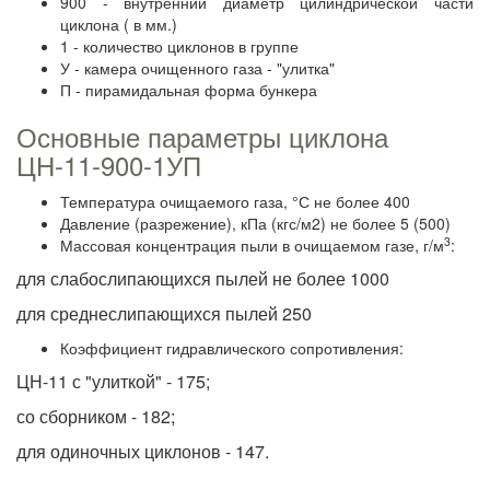
900 - внутренний диаметр цилиндрической части
циклона ( в мм.)
1 - количество циклонов в группе
У - камера очищенного газа - "улитка"
П - пирамидальная форма бункера
Основные параметры циклона
ЦН-11-900-1УП
Температура очищаемого газа, °С не более 400
Давление (разрежение), кПа (кгс/м2) не более 5 (500)
3
Массовая концентрация пыли в очищаемом газе, г/м
:
для слабослипающихся пылей не более 1000
для среднеслипающихся пылей 250
Коэффициент гидравлического сопротивления:
ЦН-11 с "улиткой" - 175;
со сборником - 182;
для одиночных циклонов - 147.