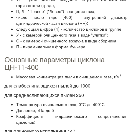
горизонтали (град.);
П, Л - "Правое" ("Левое") вращение газа;
число после тире (400) - внутренний диаметр
цилиндрической части циклона (мм);
следующая цифра (4) - количество циклонов в группе;
У - с камерой очищенного газа в виде "улитки";
С - с камерой очищенного воздуха в виде сборника;
П - пирамидальная форма бункера.
Основные параметры циклона
ЦН-11-400
3
Массовая концентрация пыли в очищаемом газе, г/м
:
для слабослипающихся пылей до 1000
для среднеслипающихся пылей 250
Температура очищаемого газа, 0°С до 400°С
Давление, кПа до 5
Коэффициент гидравлического сопротивления
циклонов:
для одиночного исполнения 147